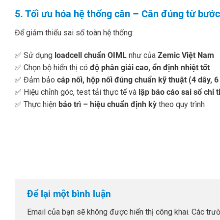
5. Tối ưu hóa hệ thống cân – Cân đúng từ bước
Để giảm thiểu sai số toàn hệ thống:
✅ Sử dụng
loadcell chuẩn OIML
như của
Zemic Việt Nam
✅ Chọn bộ hiển thị có
độ phân giải cao, ổn định nhiệt tốt
✅ Đảm bảo
cáp nối, hộp nối đúng chuẩn kỹ thuật (4 dây, 6
✅ Hiệu chỉnh góc, test tải thực tế và
lập báo cáo sai số chi t
✅ Thực hiện
bảo trì – hiệu chuẩn định kỳ
theo quy trình
Để lại một bình luận
Email của bạn sẽ không được hiển thị công khai.
Các trư