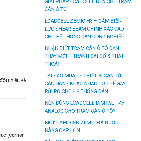
GIẢI PHÁP LOADCELL NÉN CHO TRẠM
CÂN Ô TÔ
LOADCELL ZEMIC H3 – CẢM BIẾN
LỰC SHEAR BEAM CHÍNH XÁC CAO
CHO HỆ THỐNG CÂN CÔNG NGHIỆP
NHẬN BIẾT TRẠM CÂN Ô TÔ CẦN
THAY MỚI – TRÁNH SAI SỐ & THẤT
THOÁT
TẠI SAO MUA LẺ THIẾT BỊ CÂN TỪ
đổi nhiều về
CÁC HÃNG KHÁC NHAU CÓ THỂ GÂY
RỦI RO CHO HỆ THỐNG CÂN
NÊN DÙNG LOADCELL DIGITAL HAY
ANALOG CHO TRẠM CÂN Ô TÔ?
MỚI: CẢM BIẾN ZEMIC ĐÃ ĐƯỢC
NÂNG CẤP LỚN
góc (corner