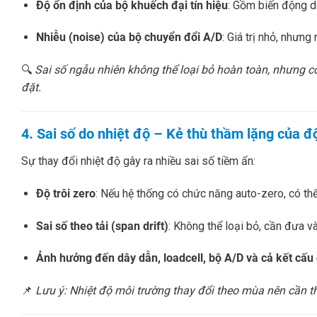
Độ ổn định của bộ khuếch đại tín hiệu
: Gồm biến động do
Nhiễu (noise) của bộ chuyển đổi A/D
: Giá trị nhỏ, nhưng
🔍
Sai số ngẫu nhiên không thể loại bỏ hoàn toàn, nhưng có
đặt.
4. Sai số do nhiệt độ – Kẻ thù thầm lặng của đ
Sự thay đổi nhiệt độ gây ra nhiều sai số tiềm ẩn:
Độ trôi zero
: Nếu hệ thống có chức năng auto-zero, có th
Sai số theo tải (span drift)
: Không thể loại bỏ, cần đưa và
Ảnh hưởng đến dây dẫn, loadcell, bộ A/D và cả kết cấu 
📌
Lưu ý: Nhiệt độ môi trường thay đổi theo mùa nên cần 