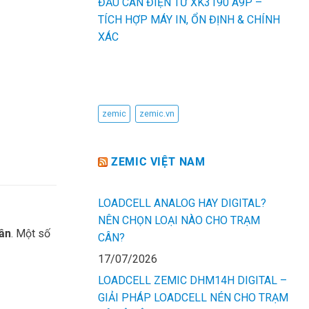
ĐẦU CÂN ĐIỆN TỬ XK3190 A9P –
TÍCH HỢP MÁY IN, ỔN ĐỊNH & CHÍNH
XÁC
TỪ KHÓA
zemic
zemic.vn
ZEMIC VIỆT NAM
LOADCELL ANALOG HAY DIGITAL?
NÊN CHỌN LOẠI NÀO CHO TRẠM
hần
. Một số
CÂN?
17/07/2026
LOADCELL ZEMIC DHM14H DIGITAL –
GIẢI PHÁP LOADCELL NÉN CHO TRẠM