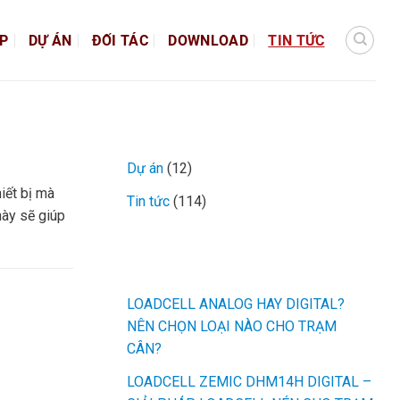
ÁP
DỰ ÁN
ĐỐI TÁC
DOWNLOAD
TIN TỨC
CHUYÊN MỤC TIN TỨC
Dự án
(12)
iết bị mà
Tin tức
(114)
 này sẽ giúp
MỚI NHẤT
LOADCELL ANALOG HAY DIGITAL?
NÊN CHỌN LOẠI NÀO CHO TRẠM
CÂN?
LOADCELL ZEMIC DHM14H DIGITAL –