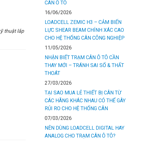
CÂN Ô TÔ
16/06/2026
LOADCELL ZEMIC H3 – CẢM BIẾN
LỰC SHEAR BEAM CHÍNH XÁC CAO
ỹ thuật lắp
CHO HỆ THỐNG CÂN CÔNG NGHIỆP
11/05/2026
NHẬN BIẾT TRẠM CÂN Ô TÔ CẦN
THAY MỚI – TRÁNH SAI SỐ & THẤT
THOÁT
27/03/2026
TẠI SAO MUA LẺ THIẾT BỊ CÂN TỪ
CÁC HÃNG KHÁC NHAU CÓ THỂ GÂY
RỦI RO CHO HỆ THỐNG CÂN
07/03/2026
NÊN DÙNG LOADCELL DIGITAL HAY
ANALOG CHO TRẠM CÂN Ô TÔ?