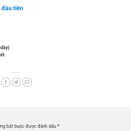
 đầu tiên
 dây)
iết
ờng bắt buộc được đánh dấu
*