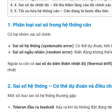
4. Sai số do nhiệt độ – Kẻ thù thầm lặng của độ chính xác
5. Tối ưu hóa hệ thống cân – Cân đúng từ bước đầu tiên
1. Phân loại sai số trong hệ thống cân
Có hai nhóm sai số chính:
🔹
Sai số hệ thống (systematic error)
: Có thể dự đoán, tính 
🔹
Sai số ngẫu nhiên (random error)
: Biến động không thể 
Ngoài ra còn có
sai số do biến thiên nhiệt độ (thermal drift
nhiệt.
2. Sai số hệ thống – Có thể dự đoán và điều ch
Một số loại sai số hệ thống thường gặp:
Toleran đầu ra loadcell
: Xảy ra khi tải không đặt đúng t