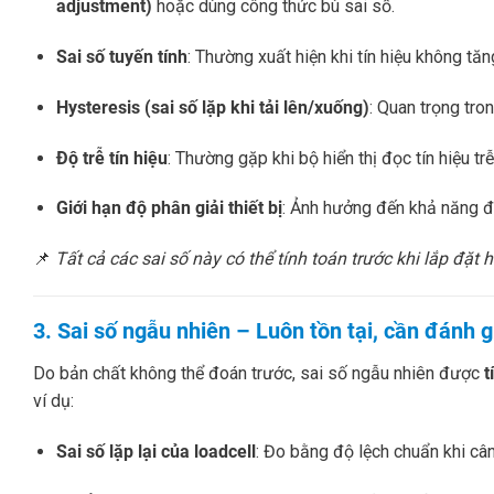
adjustment)
hoặc dùng công thức bù sai số.
Sai số tuyến tính
: Thường xuất hiện khi tín hiệu không tăn
Hysteresis (sai số lặp khi tải lên/xuống)
: Quan trọng tro
Độ trễ tín hiệu
: Thường gặp khi bộ hiển thị đọc tín hiệu trễ
Giới hạn độ phân giải thiết bị
: Ảnh hưởng đến khả năng đọ
📌
Tất cả các sai số này có thể tính toán trước khi lắp đặt
3. Sai số ngẫu nhiên – Luôn tồn tại, cần đánh 
Do bản chất không thể đoán trước, sai số ngẫu nhiên được
t
ví dụ:
Sai số lặp lại của loadcell
: Đo bằng độ lệch chuẩn khi cân