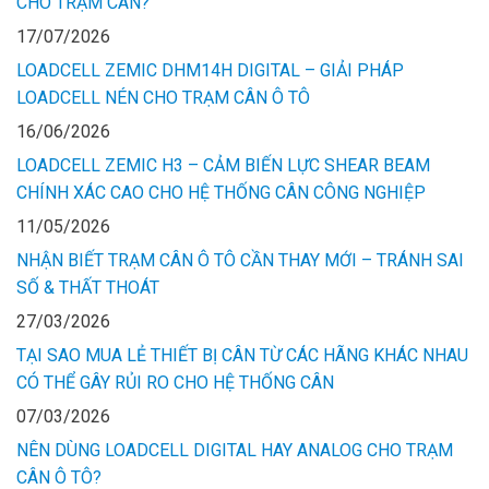
CHO TRẠM CÂN?
17/07/2026
LOADCELL ZEMIC DHM14H DIGITAL – GIẢI PHÁP
LOADCELL NÉN CHO TRẠM CÂN Ô TÔ
16/06/2026
LOADCELL ZEMIC H3 – CẢM BIẾN LỰC SHEAR BEAM
CHÍNH XÁC CAO CHO HỆ THỐNG CÂN CÔNG NGHIỆP
11/05/2026
NHẬN BIẾT TRẠM CÂN Ô TÔ CẦN THAY MỚI – TRÁNH SAI
SỐ & THẤT THOÁT
27/03/2026
TẠI SAO MUA LẺ THIẾT BỊ CÂN TỪ CÁC HÃNG KHÁC NHAU
CÓ THỂ GÂY RỦI RO CHO HỆ THỐNG CÂN
07/03/2026
NÊN DÙNG LOADCELL DIGITAL HAY ANALOG CHO TRẠM
CÂN Ô TÔ?