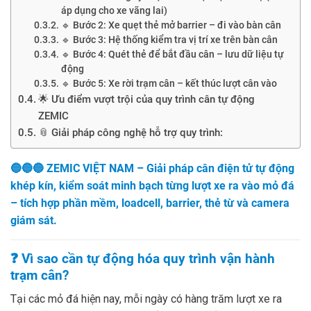
áp dụng cho xe vãng lai)
🔹 Bước 2: Xe quẹt thẻ mở barrier – đi vào bàn cân
🔹 Bước 3: Hệ thống kiểm tra vị trí xe trên bàn cân
🔹 Bước 4: Quét thẻ để bắt đầu cân – lưu dữ liệu tự
động
🔹 Bước 5: Xe rời trạm cân – kết thúc lượt cân vào
🌟 Ưu điểm vượt trội của quy trình cân tự động
ZEMIC
📎 Giải pháp công nghệ hỗ trợ quy trình:
🔵🔵🔵
ZEMIC VIỆT NAM – Giải pháp cân điện tử tự động
khép kín, kiểm soát minh bạch từng lượt xe ra vào mỏ đá
– tích hợp phần mềm, loadcell, barrier, thẻ từ và camera
giám sát.
❓ Vì sao cần tự động hóa quy trình vận hành
trạm cân?
Tại các mỏ đá hiện nay, mỗi ngày có hàng trăm lượt xe ra