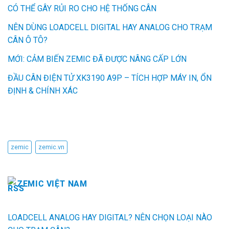
CÓ THỂ GÂY RỦI RO CHO HỆ THỐNG CÂN
NÊN DÙNG LOADCELL DIGITAL HAY ANALOG CHO TRẠM
CÂN Ô TÔ?
MỚI: CẢM BIẾN ZEMIC ĐÃ ĐƯỢC NÂNG CẤP LỚN
ĐẦU CÂN ĐIỆN TỬ XK3190 A9P – TÍCH HỢP MÁY IN, ỔN
ĐỊNH & CHÍNH XÁC
TỪ KHÓA
zemic
zemic.vn
ZEMIC VIỆT NAM
LOADCELL ANALOG HAY DIGITAL? NÊN CHỌN LOẠI NÀO