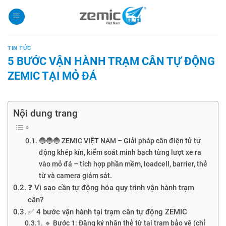
Skip
to
content
TIN TỨC
5 BƯỚC VẬN HÀNH TRẠM CÂN TỰ ĐỘNG
ZEMIC TẠI MỎ ĐÁ
Nội dung trang
🔵🔵🔵 ZEMIC VIỆT NAM – Giải pháp cân điện tử tự
động khép kín, kiểm soát minh bạch từng lượt xe ra
vào mỏ đá – tích hợp phần mềm, loadcell, barrier, thẻ
từ và camera giám sát.
❓ Vì sao cần tự động hóa quy trình vận hành trạm
cân?
✅ 4 bước vận hành tại trạm cân tự động ZEMIC
🔹 Bước 1: Đăng ký nhận thẻ từ tại trạm bảo vệ (chỉ