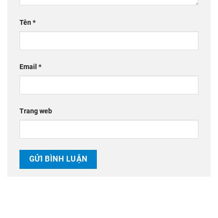
Tên
*
Email
*
Trang web
CHUYÊN MỤC TIN TỨC