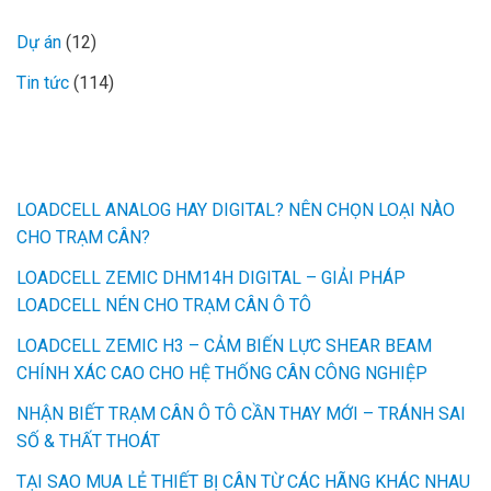
Dự án
(12)
Tin tức
(114)
MỚI NHẤT
LOADCELL ANALOG HAY DIGITAL? NÊN CHỌN LOẠI NÀO
CHO TRẠM CÂN?
LOADCELL ZEMIC DHM14H DIGITAL – GIẢI PHÁP
LOADCELL NÉN CHO TRẠM CÂN Ô TÔ
LOADCELL ZEMIC H3 – CẢM BIẾN LỰC SHEAR BEAM
CHÍNH XÁC CAO CHO HỆ THỐNG CÂN CÔNG NGHIỆP
NHẬN BIẾT TRẠM CÂN Ô TÔ CẦN THAY MỚI – TRÁNH SAI
SỐ & THẤT THOÁT
TẠI SAO MUA LẺ THIẾT BỊ CÂN TỪ CÁC HÃNG KHÁC NHAU