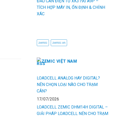
ĐẦU CÂN ĐIỆN TỬ XK3190 A9P –
TÍCH HỢP MÁY IN, ỔN ĐỊNH & CHÍNH
XÁC
TỪ KHÓA
zemic
zemic.vn
ZEMIC VIỆT NAM
LOADCELL ANALOG HAY DIGITAL?
NÊN CHỌN LOẠI NÀO CHO TRẠM
CÂN?
17/07/2026
LOADCELL ZEMIC DHM14H DIGITAL –
GIẢI PHÁP LOADCELL NÉN CHO TRẠM