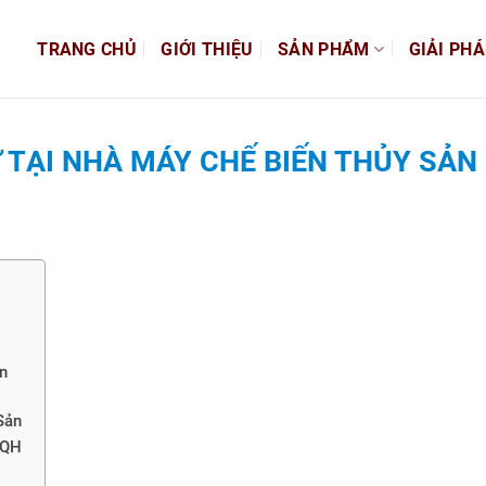
TRANG CHỦ
GIỚI THIỆU
SẢN PHẨM
GIẢI PH
 TẠI NHÀ MÁY CHẾ BIẾN THỦY SẢN 
n
Sản
TQH