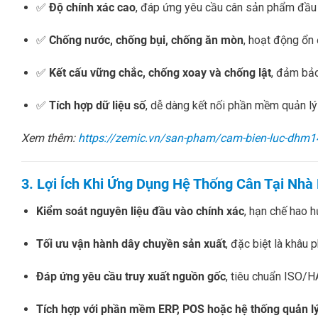
✅
Độ chính xác cao
, đáp ứng yêu cầu cân sản phẩm đầu
✅
Chống nước, chống bụi, chống ăn mòn
, hoạt động ổn
✅
Kết cấu vững chắc, chống xoay và chống lật
, đảm bảo
✅
Tích hợp dữ liệu số
, dễ dàng kết nối phần mềm quản lý
Xem thêm:
https://zemic.vn/san-pham/cam-bien-luc-dhm1
3. Lợi Ích Khi Ứng Dụng Hệ Thống Cân Tại Nh
Kiểm soát nguyên liệu đầu vào chính xác
, hạn chế hao h
Tối ưu vận hành dây chuyền sản xuất
, đặc biệt là khâu 
Đáp ứng yêu cầu truy xuất nguồn gốc
, tiêu chuẩn ISO/
Tích hợp với phần mềm ERP, POS hoặc hệ thống quản l