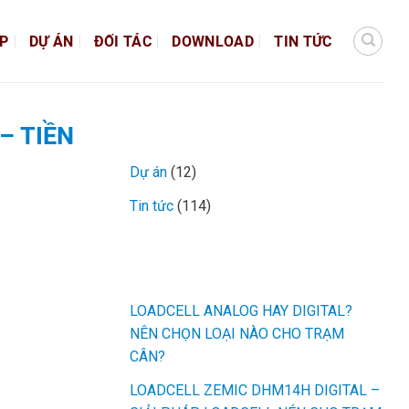
ÁP
DỰ ÁN
ĐỐI TÁC
DOWNLOAD
TIN TỨC
CHUYÊN MỤC TIN TỨC
– TIỀN
Dự án
(12)
Tin tức
(114)
MỚI NHẤT
LOADCELL ANALOG HAY DIGITAL?
NÊN CHỌN LOẠI NÀO CHO TRẠM
CÂN?
LOADCELL ZEMIC DHM14H DIGITAL –