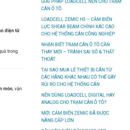
GIẢI PHÁP LOADCELL NÉN CHO TRẠM
CÂN Ô TÔ
LOADCELL ZEMIC H3 – CẢM BIẾN
LỰC SHEAR BEAM CHÍNH XÁC CAO
ân điện tử
CHO HỆ THỐNG CÂN CÔNG NGHIỆP
NHẬN BIẾT TRẠM CÂN Ô TÔ CẦN
quả trong
THAY MỚI – TRÁNH SAI SỐ & THẤT
THOÁT
TẠI SAO MUA LẺ THIẾT BỊ CÂN TỪ
CÁC HÃNG KHÁC NHAU CÓ THỂ GÂY
RỦI RO CHO HỆ THỐNG CÂN
ăn mòn
, vận
NÊN DÙNG LOADCELL DIGITAL HAY
ANALOG CHO TRẠM CÂN Ô TÔ?
MỚI: CẢM BIẾN ZEMIC ĐÃ ĐƯỢC
NÂNG CẤP LỚN